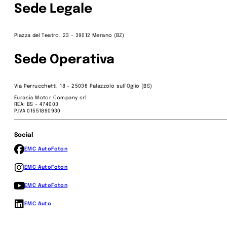
Sede Legale
Piazza del Teatro, 23 – 39012 Merano (BZ)
Sede Operativa
Via Perrucchetti, 18 – 25036 Palazzolo sull’Oglio (BS)
Eurasia Motor Company srl
REA: BS – 474003
P.IVA 01551890930
Social
EMC Auto
Foton
EMC Auto
Foton
EMC Auto
Foton
EMC Auto