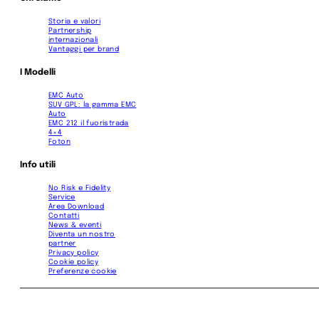
Storia e valori
Partnership
internazionali
Vantaggi per brand
I Modelli
EMC Auto
SUV GPL: la gamma EMC
Auto
EMC 212 il fuoristrada
4×4
Foton
Info utili
No Risk e Fidelity
Service
Area Download
Contatti
News & eventi
Diventa un nostro
partner
Privacy policy
Cookie policy
Preferenze cookie