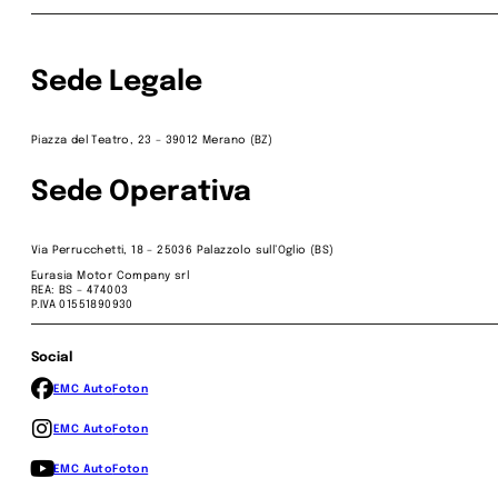
Sede Legale
Piazza del Teatro, 23 – 39012 Merano (BZ)
Sede Operativa
Via Perrucchetti, 18 – 25036 Palazzolo sull’Oglio (BS)
Eurasia Motor Company srl
REA: BS – 474003
P.IVA 01551890930
Social
EMC Auto
Foton
EMC Auto
Foton
EMC Auto
Foton