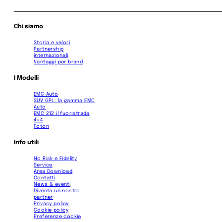
Chi siamo
Storia e valori
Partnership
internazionali
Vantaggi per brand
I Modelli
EMC Auto
SUV GPL: la gamma EMC
Auto
EMC 212 il fuoristrada
4×4
Foton
Info utili
No Risk e Fidelity
Service
Area Download
Contatti
News & eventi
Diventa un nostro
partner
Privacy policy
Cookie policy
Preferenze cookie