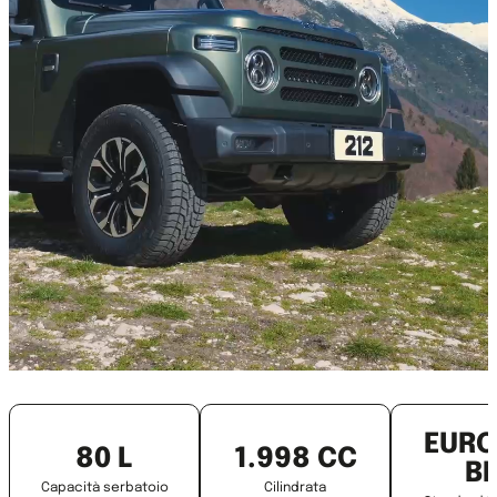
EURO
80 L
1.998 CC
BI
Capacità serbatoio
Cilindrata