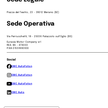
Piazza del Teatro, 23 – 39012 Merano (BZ)
Sede Operativa
Via Perrucchetti, 18 – 25036 Palazzolo sull’Oglio (BS)
Eurasia Motor Company srl
REA: BS – 474003
P.IVA 01551890930
Social
EMC Auto
Foton
EMC Auto
Foton
EMC Auto
Foton
EMC Auto