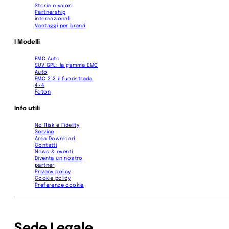
Storia e valori
Partnership
internazionali
Vantaggi per brand
I Modelli
EMC Auto
SUV GPL: la gamma EMC
Auto
EMC 212 il fuoristrada
4×4
Foton
Info utili
No Risk e Fidelity
Service
Area Download
Contatti
News & eventi
Diventa un nostro
partner
Privacy policy
Cookie policy
Preferenze cookie
Sede Legale