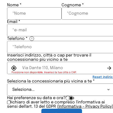
Section
Nome
*
Cognome
*
Email
*
Telefono
*
i
Inserisci indirizzo, città o cap per trovare il
concessionario più vicino a te
Posizione non disponibile. Inserisci la tua città o CAP.
Reset indiriz
Seleziona la concessionaria più vicina a te
*
Seleziona...
Hai preferenze su data e ora?
Sì
No
*Dichiaro di aver letto e compreso l'informativa ai
sensi dell'art. 13 del GDPR (
Informativa – Privacy Policy