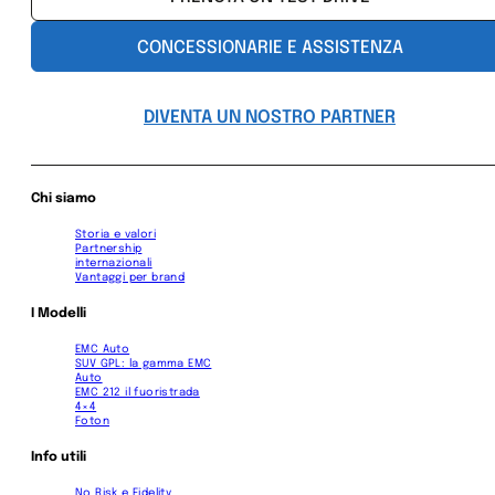
CONCESSIONARIE E ASSISTENZA
DIVENTA UN NOSTRO PARTNER
Chi siamo
Storia e valori
Partnership
internazionali
Vantaggi per brand
I Modelli
EMC Auto
SUV GPL: la gamma EMC
Auto
EMC 212 il fuoristrada
4×4
Foton
Info utili
No Risk e Fidelity