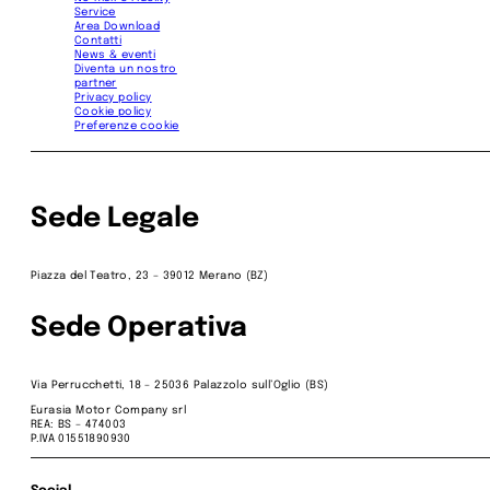
Service
Area Download
Contatti
News & eventi
Diventa un nostro
partner
Privacy policy
Cookie policy
Preferenze cookie
Sede Legale
Piazza del Teatro, 23 – 39012 Merano (BZ)
Sede Operativa
Via Perrucchetti, 18 – 25036 Palazzolo sull’Oglio (BS)
Eurasia Motor Company srl
REA: BS – 474003
P.IVA 01551890930