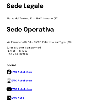
Sede Legale
Piazza del Teatro, 23 – 39012 Merano (BZ)
Sede Operativa
Via Perrucchetti, 18 – 25036 Palazzolo sull’Oglio (BS)
Eurasia Motor Company srl
REA: BS – 474003
P.IVA 01551890930
Social
EMC Auto
Foton
EMC Auto
Foton
EMC Auto
Foton
EMC Auto