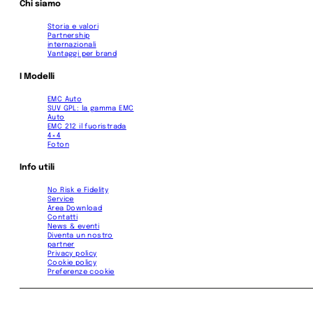
Chi siamo
Storia e valori
Partnership
internazionali
Vantaggi per brand
I Modelli
EMC Auto
SUV GPL: la gamma EMC
Auto
EMC 212 il fuoristrada
4×4
Foton
Info utili
No Risk e Fidelity
Service
Area Download
Contatti
News & eventi
Diventa un nostro
partner
Privacy policy
Cookie policy
Preferenze cookie