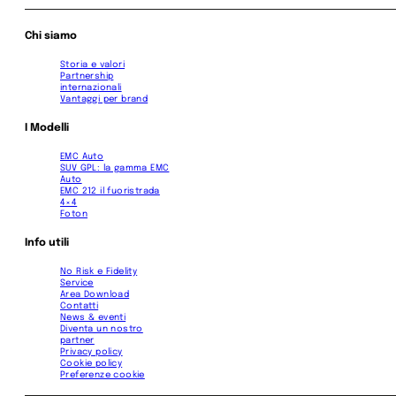
Chi siamo
Storia e valori
Partnership
internazionali
Vantaggi per brand
I Modelli
EMC Auto
SUV GPL: la gamma EMC
Auto
EMC 212 il fuoristrada
4×4
Foton
Info utili
No Risk e Fidelity
Service
Area Download
Contatti
News & eventi
Diventa un nostro
partner
Privacy policy
Cookie policy
Preferenze cookie