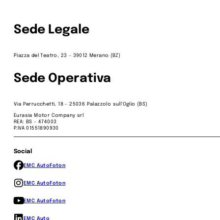
Sede Legale
Piazza del Teatro, 23 – 39012 Merano (BZ)
Sede Operativa
Via Perrucchetti, 18 – 25036 Palazzolo sull’Oglio (BS)
Eurasia Motor Company srl
REA: BS – 474003
P.IVA 01551890930
Social
EMC Auto
Foton
EMC Auto
Foton
EMC Auto
Foton
EMC Auto