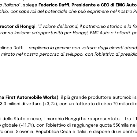
 italiano
“, spiega
Federico Daffi, Presidente e CEO di EMC Auto
rchio, consapevoli del potenziale che può esprimere nel nostro 
rector di Hongqi
: “
Il valore del brand, il patrimonio storico e la f
anno insieme un’opportunità per Hongqi, EMC Auto e i clienti, pe
olinea Daffi —
ampliamo la gamma con vetture dagli elevati standa
 mirato nel nostro percorso di sviluppo, con l’obiettivo di presid
na First Automobile Works)
, il più grande produttore automobili
,3 milioni di vetture (+3,2%), con un fatturato di circa 70 miliard
i dello Stato cinese, il marchio Hongqi ha rappresentato — tra il 19
lo globale (+11,7%), con l’obiettivo di raggiungere quota 550mila n
lonia, Slovenia, Repubblica Ceca e Italia, e dispone di un centro