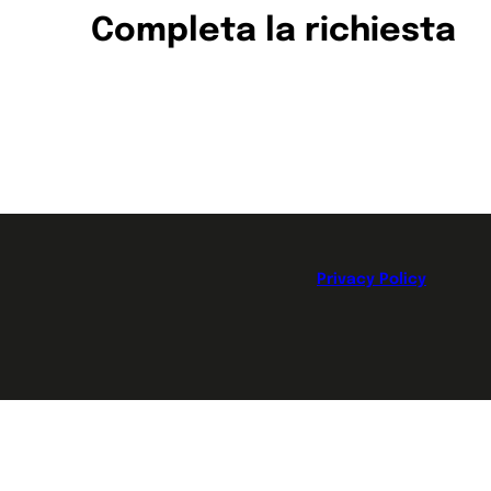
Completa la richiesta
ricontatteremo al più presto per confermare il test 
Per visualizzare il contenuto è necessario accettare i
cookie di terze parti.
GESTISCI PREFERENZE COOKIE
Privacy Policy
Cognome
*