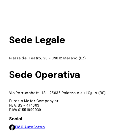
Telefono
*
i
Seleziona ora la concessionaria
per effettuare il test drive
Sede Legale
i dell'art. 13 del GDPR (
Informativa – Privacy Policy
)
*
Invia la richiesta
Piazza del Teatro, 23 – 39012 Merano (BZ)
Sede Operativa
ada Baronia Snc, San Giorgio Jonico, 74027
Via Perrucchetti, 18 – 25036 Palazzolo sull’Oglio (BS)
Eurasia Motor Company srl
REA: BS – 474003
P.IVA 01551890930
Social
EMC Auto
Foton
NA