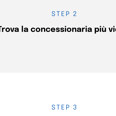
STEP 2
Trova la concessionaria più vi
uo CAP
ittà o CAP.
STEP 3