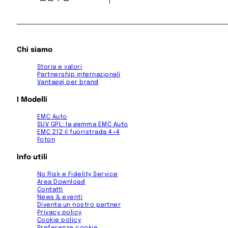
Email
*
Chi siamo
Hai preferenze su data e ora?
Storia e valori
Sì
No
Partnership internazionali
*Dichiaro di aver letto e compreso l'informativa ai sens
Vantaggi per brand
I Modelli
CIMAUTO | TARANTO
EMC Auto
SUV GPL: la gamma EMC Auto
Vendita e Assistenza
EMC 212 il fuoristrada 4×4
Foton
Via Per Faggiano Contr
Info utili
No Risk e Fidelity Service
Area Download
+39 099 592 5464
Contatti
News & eventi
Diventa un nostro partner
Privacy policy
SELEZIO
Cookie policy