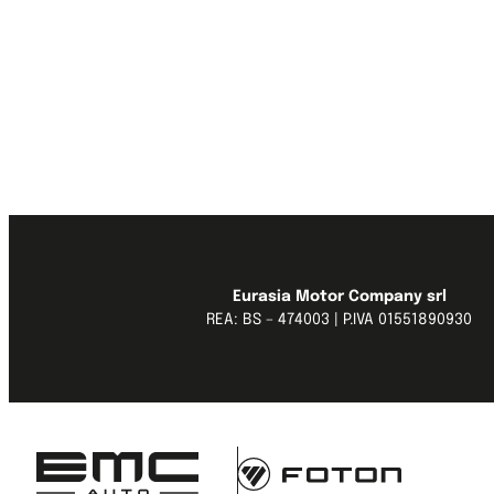
Ti 
Riepilogo Prenotazione:
Eurasia Motor Company srl
REA: BS – 474003 | P.IVA 01551890930
Veicolo selezionato:
Concessionaria selezionata:
Section
Nome
*