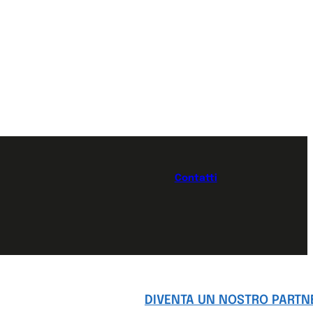
drive.
Contatti
Solo Vendita
Solo Assistenza
Vendita e Assistenza
DIVENTA UN NOSTRO PARTN